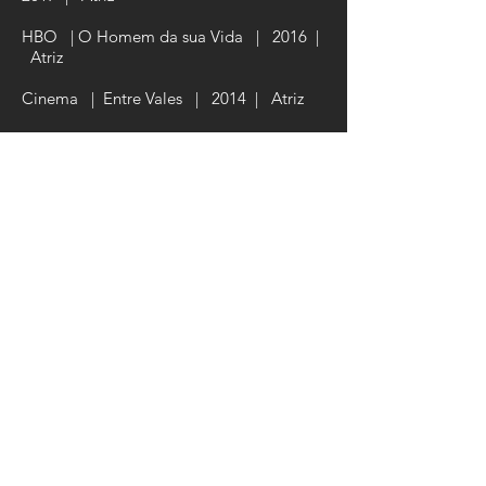
HBO | O Homem da sua Vida | 2016 |
Atriz
Cinema | Entre Vales | 2014 | Atriz
​Rede Globo | Maysa | Tapas e Beijos |
2009 - 2015
| Atriz
Entre muitos outros trabalhos no teatro,
publicidade, cinema, televisão e
workshops, aulas e espetáculos
(preparação de atores).​
SPECIAL
SKILLS
Internacionalmente com a Compagnia
Finzi Pasca, companhia de teatro que
utiliza os recuros da acrobacia e clown,
exercita a linguagem do Teatro da